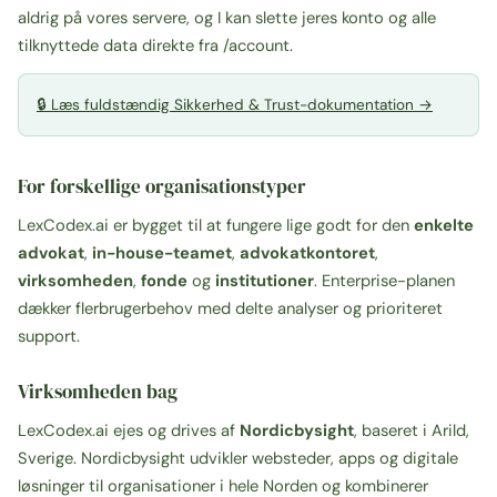
aldrig på vores servere, og I kan slette jeres konto og alle
tilknyttede data direkte fra
/account
.
🔒 Læs fuldstændig Sikkerhed & Trust-dokumentation →
For forskellige organisationstyper
LexCodex.ai er bygget til at fungere lige godt for den
enkelte
advokat
,
in-house-teamet
,
advokatkontoret
,
virksomheden
,
fonde
og
institutioner
. Enterprise-planen
dækker flerbrugerbehov med delte analyser og prioriteret
support.
Virksomheden bag
LexCodex.ai ejes og drives af
Nordicbysight
, baseret i Arild,
Sverige. Nordicbysight udvikler websteder, apps og digitale
løsninger til organisationer i hele Norden og kombinerer