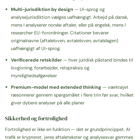
Multi-jurisdiktion by design
— UI-sprog og
analysejurisdiktion vælges uafhængigt. Arbejd på dansk,
mens I analyserer norske aftaler, eller på engelsk, mens I
researcher EU-forordninger. Citationer bevarer
originalnavne (
aftaleloven
,
avtaleloven
,
avtalslagen
)
uafhængigt af UI-sprog.
Verificerede retskilder
— hver juridisk påstand bindes til
lovgivning, forarbejder, retspraksis og
myndighedsafgørelser
Premium-model med extended thinking
— værktøjet
ræsonnerer gennem spørgsmålet i flere trin før svar, hvilket
giver dybere analyser på alle planer
Sikkerhed og fortrolighed
Fortrolighed er ikke en funktion — det er grundprincippet. Al
trafik er krypteret, jeres aftaletekster og analysesvar gemmes