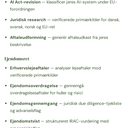
AI Act-revision
— klassificer jeres AI-system under EU-
forordningen
Juridisk research
— verificerede primærkilder for dansk,
svensk, norsk og EU-ret
Aftaleudformning
— generér aftaleudkast fra jeres
beskrivelse
Ejendomsret
Erhvervslejeaftaler
— analyser lejeaftaler mod
verificerede primærkilder
Ejendomsoverdragelse
— gennemgå
overdragelsesaftaler for huller og risici
Ejendomsgennemgang
— juridisk due diligence-tjekliste
og advarselsflag
Ejendomstvist
— struktureret IRAC-vurdering med