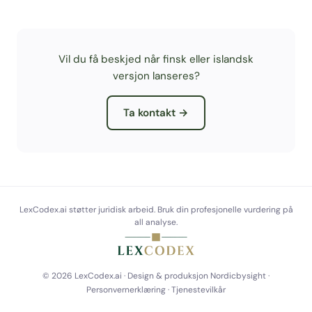
Vil du få beskjed når finsk eller islandsk
versjon lanseres?
Ta kontakt →
LexCodex.ai støtter juridisk arbeid. Bruk din profesjonelle vurdering på
all analyse.
© 2026 LexCodex.ai · Design & produksjon
Nordicbysight
·
Personvernerklæring
·
Tjenestevilkår